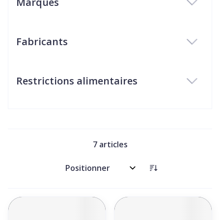
Marques
filter
Fabricants
filter
Restrictions alimentaires
filter
7
articles
Trier par: