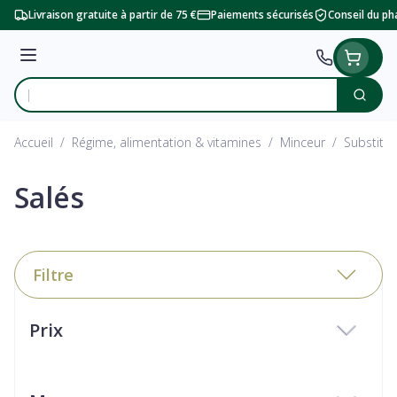
Aller au contenu
Livraison gratuite à partir de 75 €
Paiements sécurisés
Conseil du p
Menu
Cherc
Rechercher
Accueil
/
Régime, alimentation & vitamines
/
Minceur
/
Substitu
Salés
Filtre
Passer à la liste des produits
Prix
filter