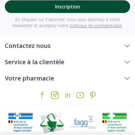
tocophérols
Inscription
En cliquant sur s'abonner, vous vous abonnez à notre
Acétate de D-
newsletter et acceptez notre
politique de confidentialité
.
alpha-tocophéryl
Contactez nous
Vitamine K2
Ménaquinone
15 µg
Service à la clientèle
Biotine
50 µg
Votre pharmacie
Bore
Borate de sodium
1 mg
Picolinate de
Chrome
40 µg
chrome
Iodure de
Iode
100 µg