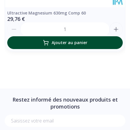
phosphate
Ultractive Magnesium 630mg Comp 60
29,76 €
Vitamine B12
Méthylcobalamine
3,8 µg
Quantité
Calcium-L-
Folate
200 µg
Ajouter au panier
methylfolate
Ascorbate de
Vitamine C
80 mg
calcium
Vitamine D
Cholécalciférol
25 µg
Restez informé des nouveaux produits et
promotions
Vitamine E
12 mg
Adresse mail
Mélange de