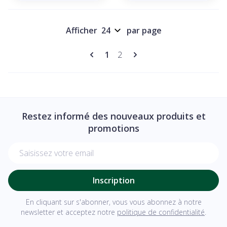
Afficher
par page
Pages
Vous lisez actuellement la pag
Page
1
2
Restez informé des nouveaux produits et
promotions
Adresse mail
Inscription
En cliquant sur s'abonner, vous vous abonnez à notre
newsletter et acceptez notre
politique de confidentialité
.