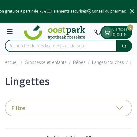
Diapositive 2 de 2
Aller au contenu
n gratuite à partir de 75 €
Paiements sécurisés
Conseil du pharmacien
L
0
0 articles
Menu
0,00 €
Recherche de
Cherc
Rechercher
Accueil
/
Grossesse et enfants
/
Bébés
/
Langes/couches
/
Lin
Lingettes
Filtre