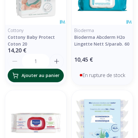
Cottony
Bioderma
Cottony Baby Protect
Bioderma Abcderm H2o
Coton 20
Lingette Nett S/parab. 60
14,20 €
Quantité
10,45 €
En rupture de stock
Ajouter au panier