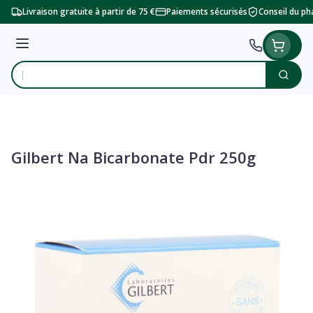
Aller au contenu
Livraison gratuite à partir de 75 €
Paiements sécurisés
Conseil du p
Menu
Cherc
Rechercher
Gilbert Na Bicarbonate Pdr 250g