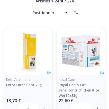
Articles
1
-
24
sur
274
Trier par:
Kela Veterinaria
Royal Canin
Extra Force Chat 70g
Royal Canin Cat
Sensi.contr.chicken Rice
Wet12x85g
18,70 €
22,60 €
Quantité
Quantité