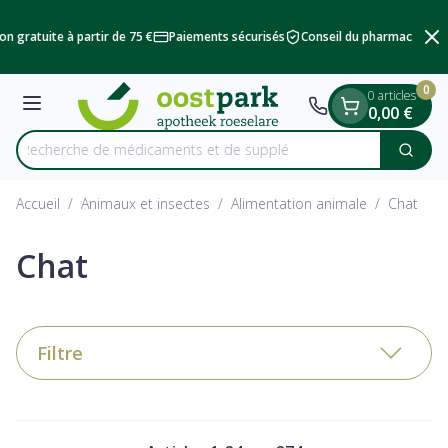
Diapositive 2 de 2
Aller au contenu
on gratuite à partir de 75 €
Paiements sécurisés
Conseil du pharmacien
L
0
0 articles
Menu
0,00 €
Recherche de médic
Cherc
Rechercher
Accueil
/
Animaux et insectes
/
Alimentation animale
/
Chat
Chat
Filtre