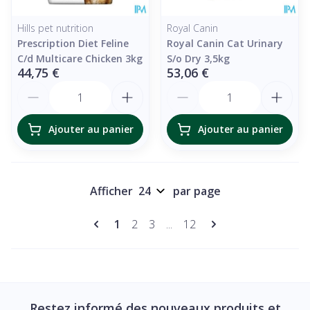
Hills pet nutrition
Royal Canin
Prescription Diet Feline
Royal Canin Cat Urinary
C/d Multicare Chicken 3kg
S/o Dry 3,5kg
44,75 €
53,06 €
Quantité
Quantité
Ajouter au panier
Ajouter au panier
Afficher
par page
Pages
Vous lisez actuellement la page
Page
Page
Page
1
2
3
...
12
Restez informé des nouveaux produits et